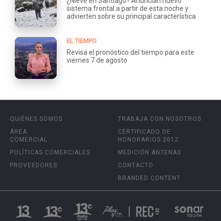
¿Nieve en Santiago? Anuncian nuevo
sistema frontal a partir de esta noche y
advierten sobre su principal característica
EL TIEMPO
Revisa el pronóstico del tiempo para este
viernes 7 de agosto
QUIÉNES SOMOS
TRABAJA CON NOSOTROS
ÁREA
CERTIFICADO DE
COMERCIAL
HONORARIOS 2012
POLÍTICAS COMERCIALES
MEDICIÓN ANTENAS
PROVEEDORES
CONTACTO
BRANDED CONTENT