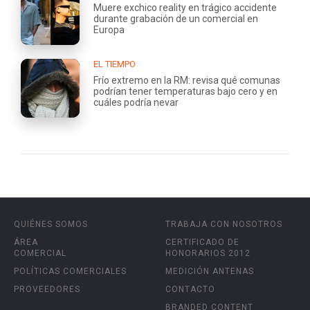
Muere exchico reality en trágico accidente
durante grabación de un comercial en
Europa
EL TIEMPO
Frío extremo en la RM: revisa qué comunas
podrían tener temperaturas bajo cero y en
cuáles podría nevar
QUIÉNES SOMOS
TRABAJA CON NOSOTROS
ÁREA
CERTIFICADO DE
COMERCIAL
HONORARIOS 2012
POLÍTICAS COMERCIALES
MEDICIÓN ANTENAS
PROVEEDORES
CONTACTO
BRANDED CONTENT