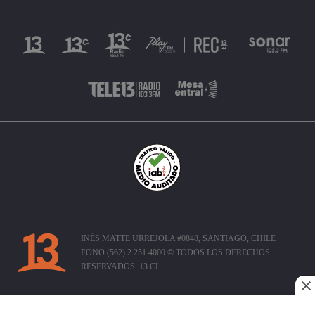
INÉS MATTE URREJOLA #0848, SANTIAGO, CHILE
FONO (562) 2 251 4000 © TODOS LOS DERECHOS
RESERVADOS. 13.CL