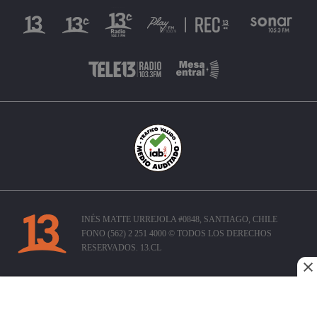
INÉS MATTE URREJOLA #0848, SANTIAGO, CHILE
FONO (562) 2 251 4000 © TODOS LOS DERECHOS
RESERVADOS. 13.CL