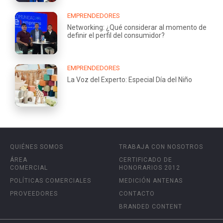
EMPRENDEDORES
Networking: ¿Qué considerar al momento de
definir el perfil del consumidor?
EMPRENDEDORES
La Voz del Experto: Especial Día del Niño
QUIÉNES SOMOS
TRABAJA CON NOSOTROS
ÁREA
CERTIFICADO DE
COMERCIAL
HONORARIOS 2012
POLÍTICAS COMERCIALES
MEDICIÓN ANTENAS
PROVEEDORES
CONTACTO
BRANDED CONTENT