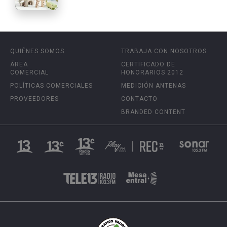
QUIÉNES SOMOS
TRABAJA CON NOSOTROS
ÁREA
CERTIFICADO DE
COMERCIAL
HONORARIOS 2012
POLÍTICAS COMERCIALES
MEDICIÓN ANTENAS
PROVEEDORES
CONTACTO
BRANDED CONTENT