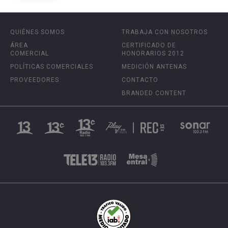
QUIÉNES SOMOS
TRABAJA CON NOSOTROS
ÁREA
CERTIFICADO DE
COMERCIAL
HONORARIOS 2012
POLÍTICAS COMERCIALES
MEDICIÓN ANTENAS
PROVEEDORES
CONTACTO
BRANDED CONTENT