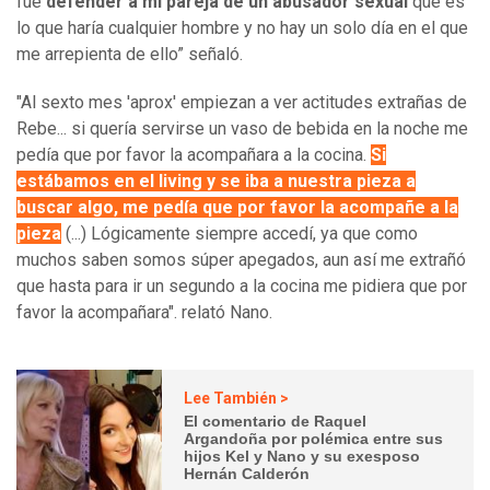
fue
defender a mi pareja de un abusador sexual
que es
lo que haría cualquier hombre y no hay un solo día en el que
me arrepienta de ello” señaló.
"Al sexto mes 'aprox' empiezan a ver actitudes extrañas de
Rebe... si quería servirse un vaso de bebida en la noche me
pedía que por favor la acompañara a la cocina.
Si
estábamos en el living y se iba a nuestra pieza a
buscar algo, me pedía que por favor la acompañe a la
pieza
(...) Lógicamente siempre accedí, ya que como
muchos saben somos súper apegados, aun así me extrañó
que hasta para ir un segundo a la cocina me pidiera que por
favor la acompañara". relató Nano.
Lee También >
El comentario de Raquel
Argandoña por polémica entre sus
hijos Kel y Nano y su exesposo
Hernán Calderón