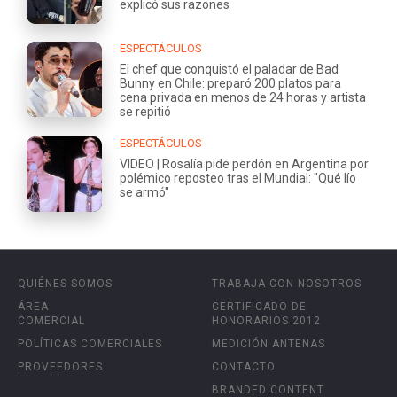
explicó sus razones
ESPECTÁCULOS
El chef que conquistó el paladar de Bad
Bunny en Chile: preparó 200 platos para
cena privada en menos de 24 horas y artista
se repitió
ESPECTÁCULOS
VIDEO | Rosalía pide perdón en Argentina por
polémico reposteo tras el Mundial: "Qué lío
se armó"
QUIÉNES SOMOS
TRABAJA CON NOSOTROS
ÁREA
CERTIFICADO DE
COMERCIAL
HONORARIOS 2012
POLÍTICAS COMERCIALES
MEDICIÓN ANTENAS
PROVEEDORES
CONTACTO
BRANDED CONTENT