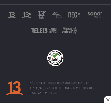
INÉS MATTE URREJOLA #0848, SANTIAGO, CHILE
FONO (562) 2 251 4000 © TODOS LOS DERECHOS
RESERVADOS. 13.CL