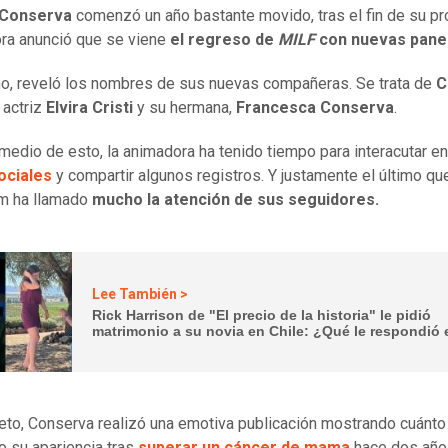
 Conserva
comenzó un año bastante movido, tras el fin de su p
ora anunció que se viene
el regreso de
MILF
con nuevas panel
, reveló los nombres de sus nuevas compañeras. Se trata de
C
a actriz
Elvira Cristi
y su hermana,
Francesca Conserva
.
medio de esto, la animadora ha tenido tiempo para interacutar e
ociales
y compartir algunos registros. Y justamente el último qu
am ha llamado
mucho la atención de sus seguidores.
Lee También >
Rick Harrison de "El precio de la historia" le pidió
matrimonio a su novia en Chile: ¿Qué le respondió 
eto, Conserva realizó una emotiva publicación mostrando cuánto
 su apariencia tras
superar un cáncer de mama
hace dos año