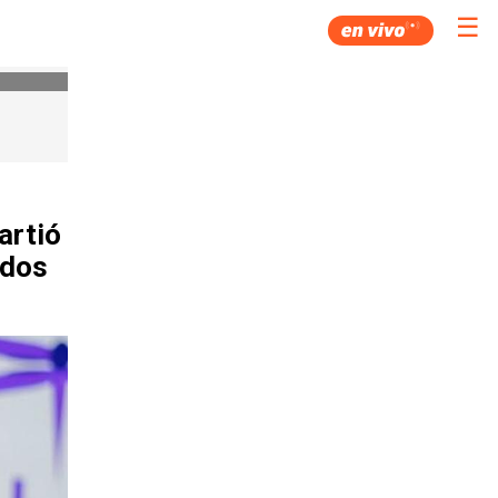
☰
artió
 dos