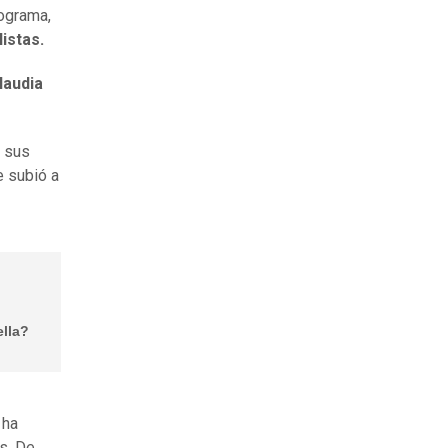
rograma,
istas.
laudia
n sus
e subió a
ella?
 ha
s. De