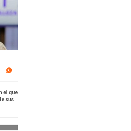
n el que
de sus