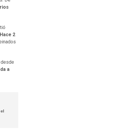
rios
rtió
"Hace 2
peinados
o desde
da a
 el