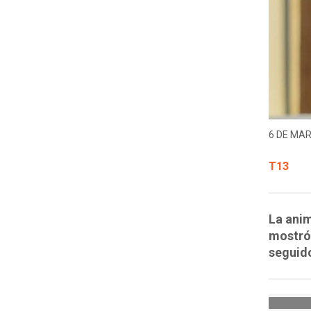
6 DE MAR
T13
La anim
mostró 
seguid