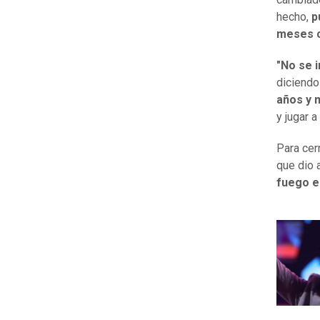
hecho,
p
meses c
"No se i
diciendo
años y 
y jugar 
Para cer
que dio 
fuego e