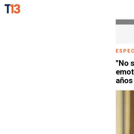
ESPE
"No s
emoti
años 