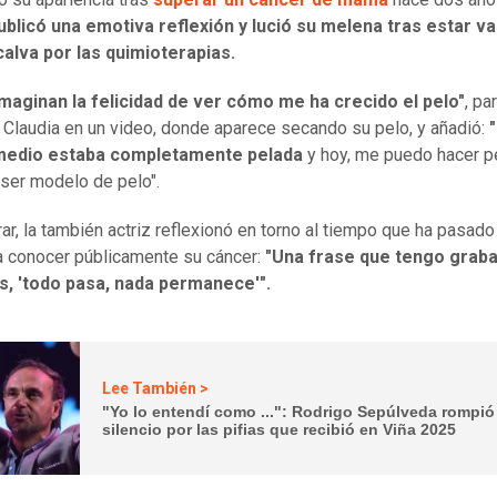
ublicó una emotiva reflexión y lució su melena tras estar va
alva por las quimioterapias.
maginan la felicidad de ver cómo me ha crecido el pelo"
, pa
 Claudia en un video, donde aparece secando su pelo, y añadió:
medio estaba completamente pelada
y hoy, me puedo hacer 
a ser modelo de pelo".
rar, la también actriz reflexionó en torno al tiempo que ha pasad
a conocer públicamente su cáncer:
"Una frase que tengo graba
s, 'todo pasa, nada permanece'".
Lee También >
"Yo lo entendí como ...": Rodrigo Sepúlveda rompió
silencio por las pifias que recibió en Viña 2025