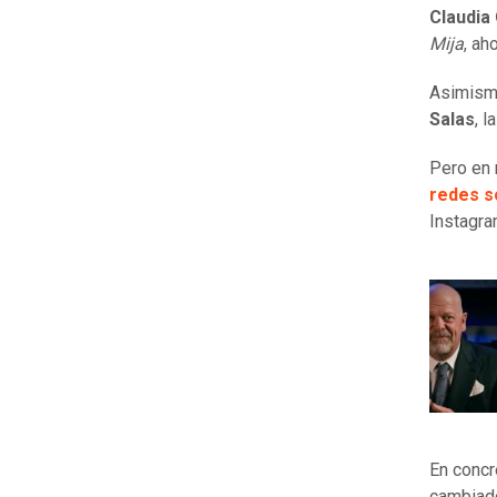
Claudia
Mija
, ah
Asimismo
Salas
, l
Pero en 
redes s
Instagr
En concr
cambiado