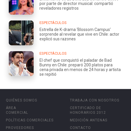
por parte de director musical: compartió
reveladores registros
ESPECTÁCULOS
Estrella de K-drama ‘Blossom Campus’
sorprende al revelar que vive en Chile: actor
explicó sus razones
ESPECTÁCULOS
El chef que conquistó el paladar de Bad
Bunny en Chile: preparó 200 platos para
cena privada en menos de 24 horas y artista
se repitió
QUIÉNES SOMOS
TRABAJA CON NOSOTROS
ÁREA
CERTIFICADO DE
COMERCIAL
HONORARIOS 2012
POLÍTICAS COMERCIALES
MEDICIÓN ANTENAS
PROVEEDORES
CONTACTO