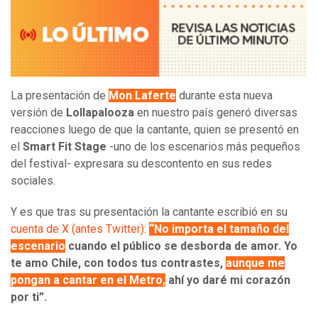
La presentación de
Mon Laferte
durante esta nueva
versión de
Lollapalooza
en nuestro país generó diversas
reacciones luego de que la cantante, quien se presentó en
el
Smart Fit Stage
-uno de los escenarios más pequeños
del festival- expresara su descontento en sus redes
sociales.
Y es que tras su presentación la cantante escribió en su
cuenta de X (antes Twitter):
“No importa el tamaño del
escenario
cuando el público se desborda de amor. Yo
te amo Chile, con todos tus contrastes,
aunque me
pongan a cantar en el Metro,
ahí yo daré mi corazón
por ti”.