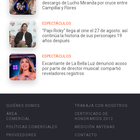
descargo de Lucho Miranda por cruce entre
Campillai y Flores
ESPECTÁCULOS
"Papi Ricky" llega al cine el 27 de agosto: así
continúa la historia de sus personajes 19
años después
ESPECTÁCULOS
Excantante de La Bella Luz denunció acoso
por parte de director musical: compartió
reveladores registros
QUIÉNES SOMOS
TRABAJA CON NOSOTROS
ÁREA
CERTIFICADO DE
COMERCIAL
HONORARIOS 2012
POLÍTICAS COMERCIALES
MEDICIÓN ANTENAS
PROVEEDORES
CONTACTO