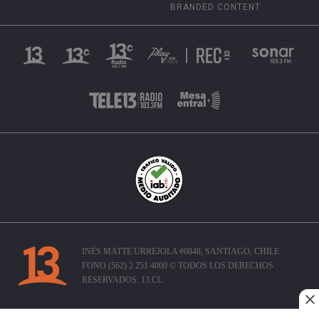
BRANDED CONTENT
INÉS MATTE URREJOLA #0848, SANTIAGO, CHILE
FONO (562) 2 251 4000 © TODOS LOS DERECHOS
RESERVADOS. 13.CL