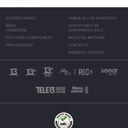
QUIÉNES SOMOS
TRABAJA CON NOSOTROS
ÁREA
CERTIFICADO DE
COMERCIAL
HONORARIOS 2012
POLÍTICAS COMERCIALES
MEDICIÓN ANTENAS
PROVEEDORES
CONTACTO
BRANDED CONTENT