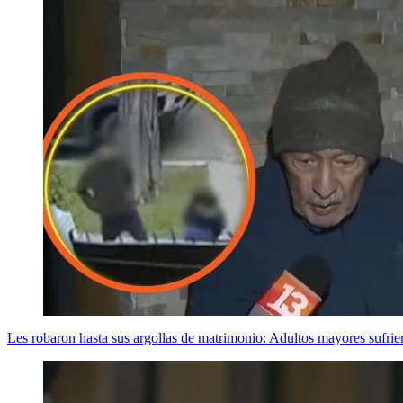
Les robaron hasta sus argollas de matrimonio: Adultos mayores sufrier