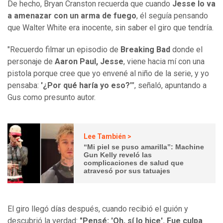
De hecho, Bryan Cranston recuerda que cuando
Jesse lo va
a amenazar con un arma de fuego
, él seguía pensando
que Walter White era inocente, sin saber el giro que tendría.
"Recuerdo filmar un episodio de
Breaking Bad
donde el
personaje de
Aaron Paul,
Jesse
, viene hacia mí con una
pistola porque cree que yo envené al niño de la serie, y yo
pensaba:
'¿Por qué haría yo eso?'
", señaló, apuntando a
Gus como presunto autor.
Lee También >
“Mi piel se puso amarilla”: Machine
Gun Kelly reveló las
complicaciones de salud que
atravesó por sus tatuajes
El giro llegó días después, cuando recibió el guión y
descubrió la verdad:
"Pensé: 'Oh, sí lo hice'. Fue culpa