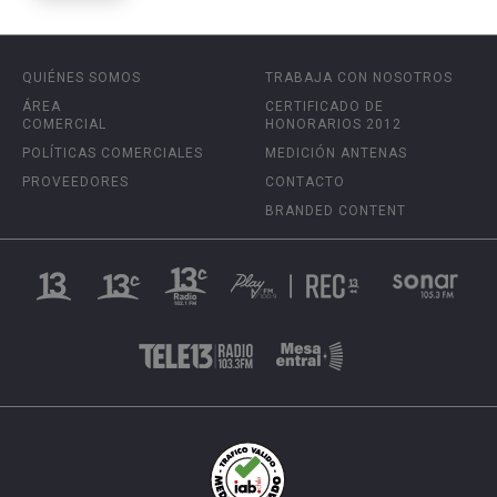
QUIÉNES SOMOS
TRABAJA CON NOSOTROS
ÁREA
CERTIFICADO DE
COMERCIAL
HONORARIOS 2012
POLÍTICAS COMERCIALES
MEDICIÓN ANTENAS
PROVEEDORES
CONTACTO
BRANDED CONTENT