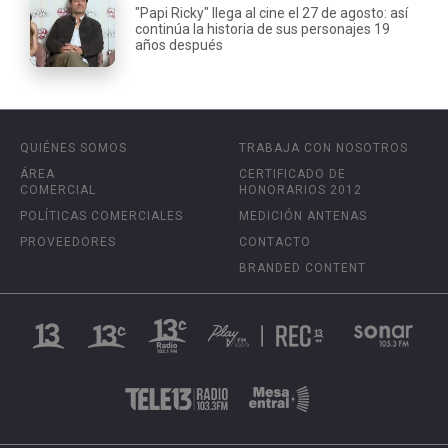
"Papi Ricky" llega al cine el 27 de agosto: así
continúa la historia de sus personajes 19
años después
QUIÉNES SOMOS
TRABAJA CON NOSOTROS
ÁREA
CERTIFICADO DE
COMERCIAL
HONORARIOS 2012
POLÍTICAS COMERCIALES
MEDICIÓN ANTENAS
PROVEEDORES
CONTACTO
BRANDED CONTENT