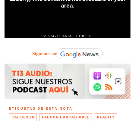
Síguenos en
ETIQUETAS DE ESTA NOTA
RAI CERDA
FALOON LARRAGUIBEL
REALITY