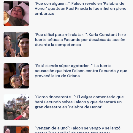
"Fue con alguien...": Faloon reveló en 'Palabra de
Honor' que Jean Paul Pineda le fue infiel en pleno
embarazo
"Fue difícil para mí relatar...": Karla Constant hizo
fuerte crítica a Facundo por desubicada acción
durante la competencia
"Está siendo súper agotador...": La fuerte
acusación que hizo Faloon contra Facundo y que
provocó la ira de Oriana
"Como rinoceronte...": El vulgar comentario que
hará Facundo sobre Faloon y que desatará un
gran desastre en 'Palabra de Honor'
"Vengan de a uno": Faloon se vengó y se lanzó