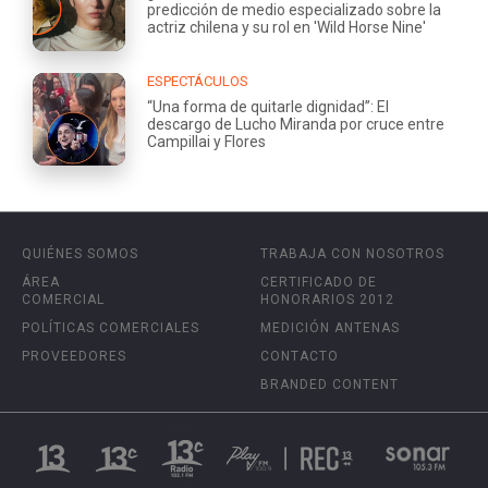
predicción de medio especializado sobre la
actriz chilena y su rol en 'Wild Horse Nine'
ESPECTÁCULOS
“Una forma de quitarle dignidad”: El
descargo de Lucho Miranda por cruce entre
Campillai y Flores
QUIÉNES SOMOS
TRABAJA CON NOSOTROS
ÁREA
CERTIFICADO DE
COMERCIAL
HONORARIOS 2012
POLÍTICAS COMERCIALES
MEDICIÓN ANTENAS
PROVEEDORES
CONTACTO
BRANDED CONTENT