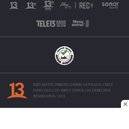
INÉS MATTE URREJOLA #0848, SANTIAGO, CHILE
FONO (562) 2 251 4000 © TODOS LOS DERECHOS
RESERVADOS. 13.CL