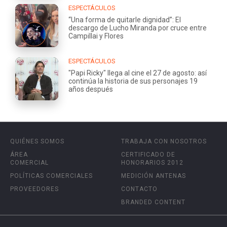
ESPECTÁCULOS
“Una forma de quitarle dignidad”: El
descargo de Lucho Miranda por cruce entre
Campillai y Flores
ESPECTÁCULOS
"Papi Ricky" llega al cine el 27 de agosto: así
continúa la historia de sus personajes 19
años después
QUIÉNES SOMOS
TRABAJA CON NOSOTROS
ÁREA
CERTIFICADO DE
COMERCIAL
HONORARIOS 2012
POLÍTICAS COMERCIALES
MEDICIÓN ANTENAS
PROVEEDORES
CONTACTO
BRANDED CONTENT