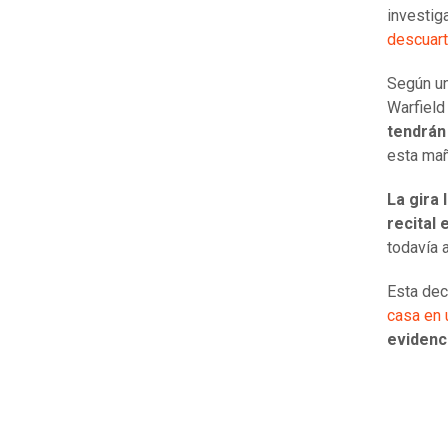
investig
descuart
Según u
Warfield
tendrán
esta mañ
La gira 
recital 
todavía 
Esta dec
casa en 
evidenc