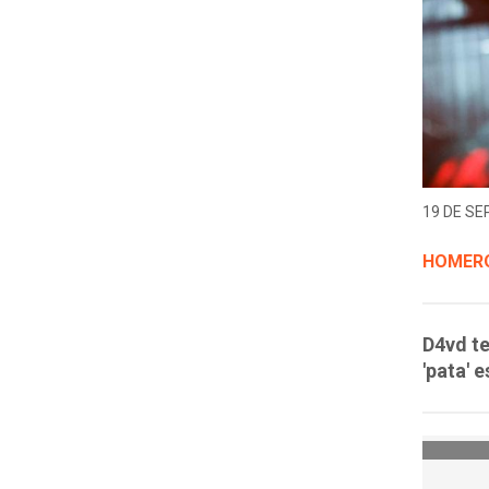
19 DE SE
HOMERO
D4vd te
'pata' 