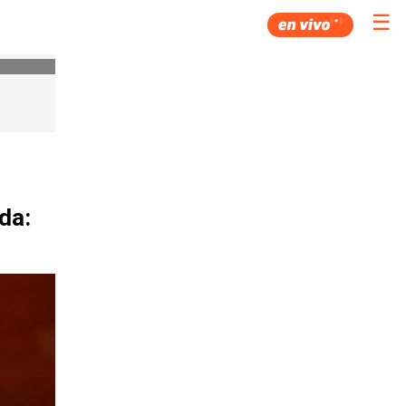
☰
da: