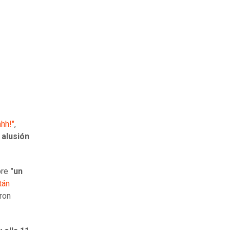
hhh!"
,
 alusión
bre
"un
tán
ron