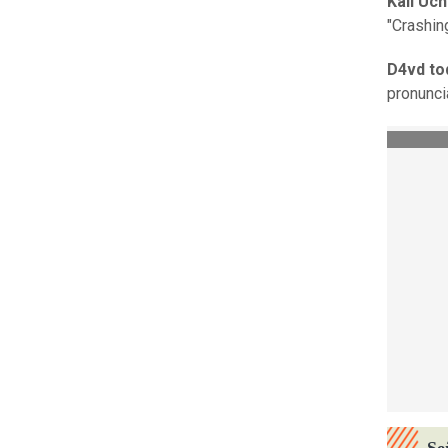
Kali Uch
"Crashin
D4vd tod
pronunci