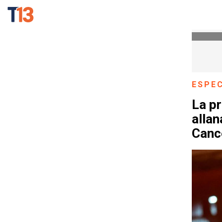
ESPE
La pr
alla
Canc