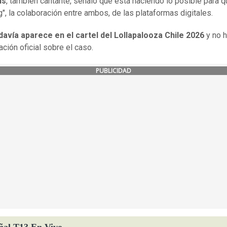
is
, también cantante, señaló que está haciendo lo posible para qu
g", la colaboración entre ambos, de las plataformas digitales.
avía aparece en el cartel del Lollapalooza Chile 2026
y no h
ación oficial sobre el caso.
PUBLICIDAD