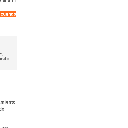
 ella 11
a cuando
",
 auto
amiento
 de