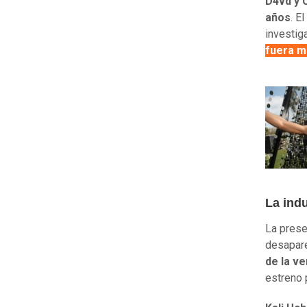
D4vd y 
años
. E
investiga
fuera m
La indu
La pres
desapare
de la v
estreno 