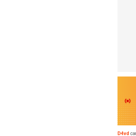
D4vd
ca