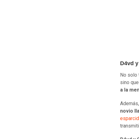
D4vd y
No solo 
sino que
a la men
Además, 
novio l
esparcid
transmit