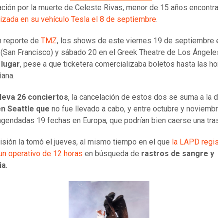
ación por la muerte de Celeste Rivas, menor de 15 años encontr
izada en su vehículo Tesla el 8 de septiembre
.
n reporte de
TMZ
, los shows de este viernes 19 de septiembre 
 (San Francisco) y sábado 20 en el Greek Theatre de Los Ángel
 lugar
, pese a que ticketera comercializaba boletos hasta las h
ana.
lleva 26 conciertos
, la cancelación de estos dos se suma a la d
en Seattle que
no fue llevado a cabo, y entre octubre y noviemb
agendadas 19 fechas en Europa, que podrían bien caerse una tras
isión la tomó el jueves, al mismo tiempo en el que
la LAPD regis
un operativo de 12 horas
en búsqueda de
rastros de sangre y
ia
.