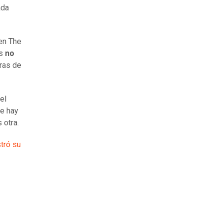
ada
en The
es
no
oras de
el
re hay
 otra.
tró su