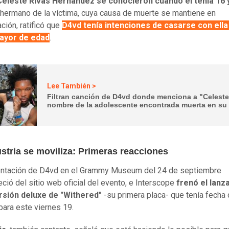
Celeste Rivas Hernández se conocieron cuando él tenía 16 y
l hermano de la víctima, cuya causa de muerte se mantiene en
ción, ratificó que
D4vd tenía intenciones de casarse con ell
ayor de edad
.
Lee También >
Filtran canción de D4vd donde menciona a "Celeste
nombre de la adolescente encontrada muerta en su
stria se moviliza: Primeras reacciones
entación de D4vd en el Grammy Museum del 24 de septiembre
ció del sitio web oficial del evento, e Interscope
frenó el lanz
ersión deluxe de "Withered"
-su primera placa- que tenía fecha
para este viernes 19.