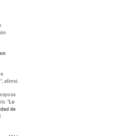
n
ión
con
re
o
”, afirmó.
xesposa
lo. “
Lo
idad de
l