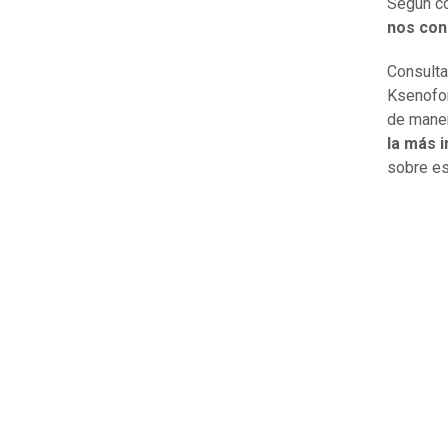
Según co
nos con
Consulta
Ksenofon
de maner
la más 
sobre es