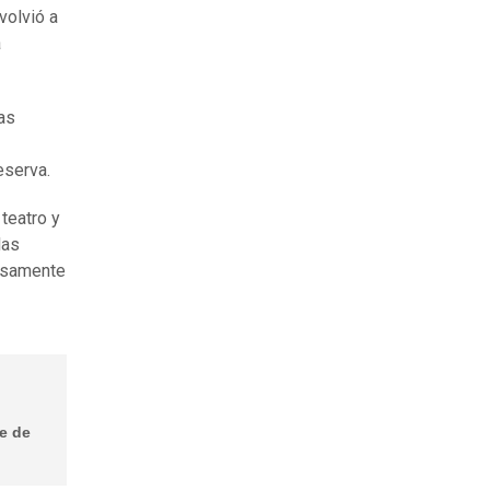
volvió a
a
as
eserva.
 teatro y
las
cisamente
e de