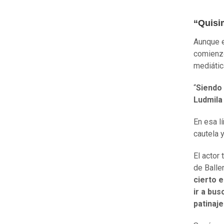
“Quisi
Aunque e
comienzo
mediátic
“
Siendo 
Ludmila
En esa l
cautela y
El actor
de Balle
cierto 
ir a bus
patinaje