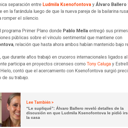
ica separación entre
Ludmila Ksenofontova
y
Álvaro Ballero
e en la farándula luego de que la nueva pareja de la bailarina rus
a romper el silencio.
l programa Primer Plano donde
Pablo Mella
entregó sus primer
iones públicas sobre el vínculo sentimental que mantiene con
ontova
, relación que hasta ahora ambos habían mantenido bajo r
a, que durante años trabajó en cruceros internacionales ligados al
nte participa en proyectos circenses como
Tony Caluga
y Estrel
 Hielo, contó que el acercamiento con Ksenofontova surgió pre
 de su trabajo.
Lee También >
“Le supliqué”: Álvaro Ballero reveló detalles de la
discusión en que Ludmila Ksenofontova le pidió irs
la casa