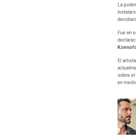
La polém
instalars
decidier
Fue en e
declarac
Ksenof
El artist
actualme
sobre el
en medio