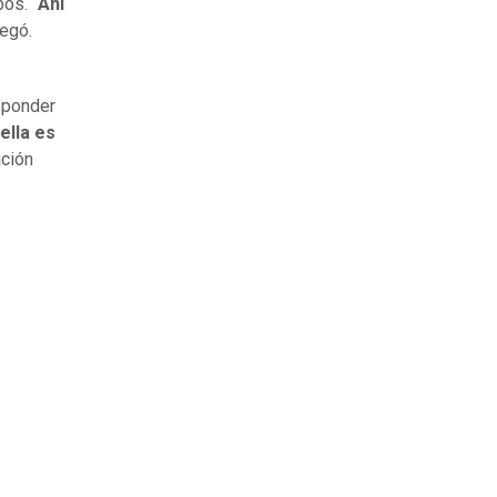
os. “
Ahí
regó.
sponder
ella es
ación