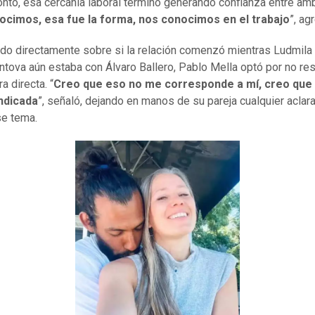
ntó, esa cercanía laboral terminó generando confianza entre amb
ocimos, esa fue la forma, nos conocimos en el trabajo
”, ag
do directamente sobre si la relación comenzó mientras Ludmila
tova aún estaba con Álvaro Ballero, Pablo Mella optó por no re
a directa. “
Creo que eso no me corresponde a mí, creo que 
indicada
”, señaló, dejando en manos de su pareja cualquier aclar
e tema.