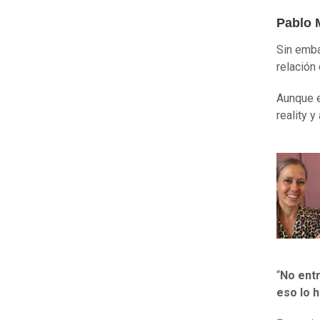
Pablo 
Sin emba
relación
Aunque e
reality 
“
No entr
eso lo 