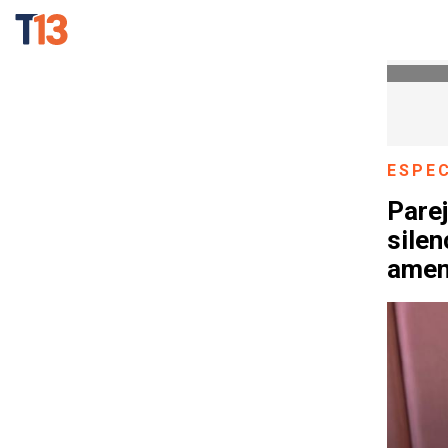
ESPE
Pare
silen
amen