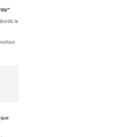
nte”
bordó la
 exchico
 que