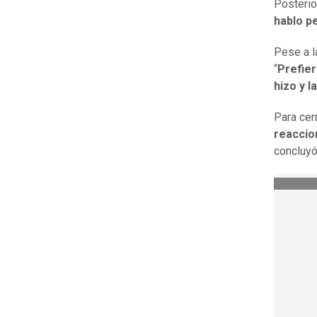
Posterio
hablo p
Pese a l
“
Prefier
hizo y 
Para cer
reaccion
concluyó