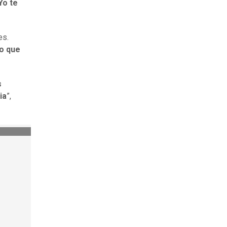
Yo te
es.
lo que
s
ia
”,