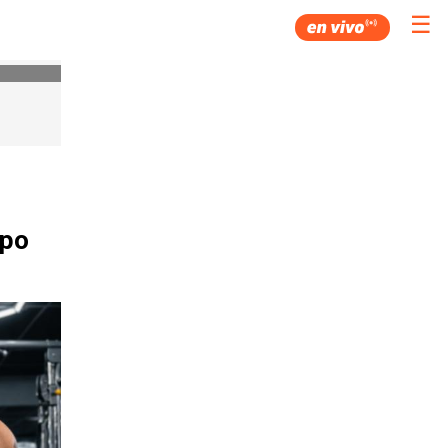
☰
ipo