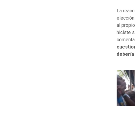
La reacc
elección
al propi
hiciste 
comentar
cuestion
debería