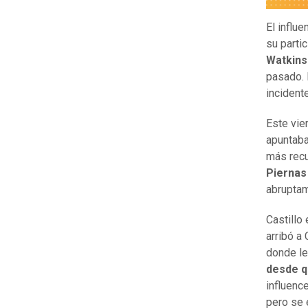
El influ
su parti
Watkins 
pasado. 
incident
Este vie
apuntab
más recu
Pierna
abruptam
Castillo
arribó a
donde le
desde qu
influence
pero se 