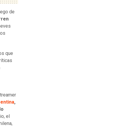
luego de
rren
jueves
ios
vos que
ríticas
n
streamer
entina
,
do
o, el
hilena,