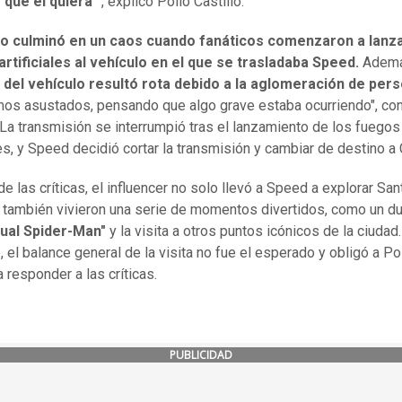
 que él quiera’
”, explicó Pollo Castillo.
to culminó en un caos cuando fanáticos comenzaron a lanz
rtificiales al vehículo en el que se trasladaba Speed.
Adem
 del vehículo resultó rota debido a la aglomeración de per
os asustados, pensando que algo grave estaba ocurriendo", co
. La transmisión se interrumpió tras el lanzamiento de los fuegos
ales, y Speed decidió cortar la transmisión y cambiar de destino a
e las críticas, el influencer no solo llevó a Speed a explorar San
 también vivieron una serie de momentos divertidos, como un d
ual Spider-Man"
y la visita a otros puntos icónicos de la ciudad.
 el balance general de la visita no fue el esperado y obligó a Po
a responder a las críticas.
PUBLICIDAD