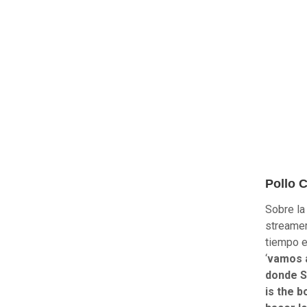
Pollo C
Sobre la
streamer
tiempo e
‘
vamos a
donde S
is the 