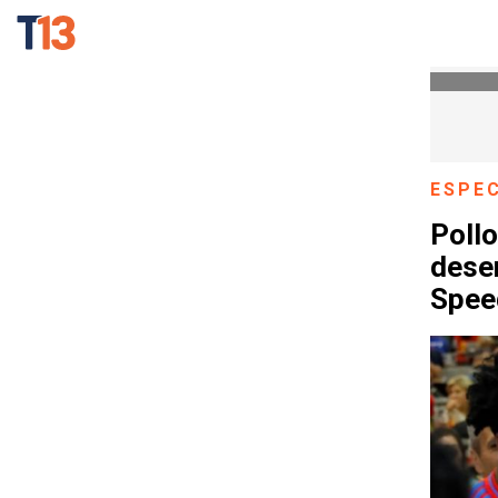
ESPE
Pollo
dese
Spee