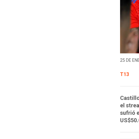
25 DE EN
T13
Castill
el stre
sufrió 
US$50.