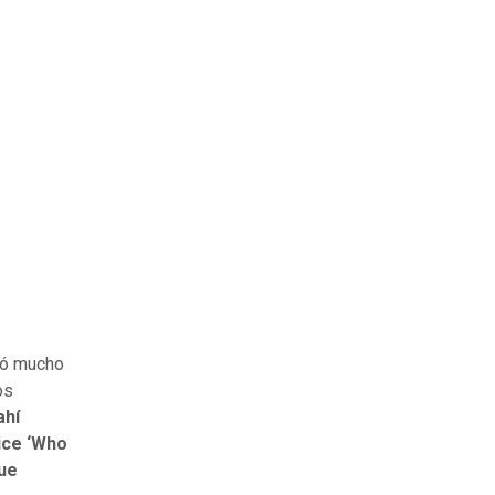
uró mucho
os
ahí
ice ‘Who
que