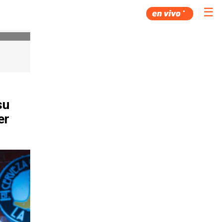
☰
su
er