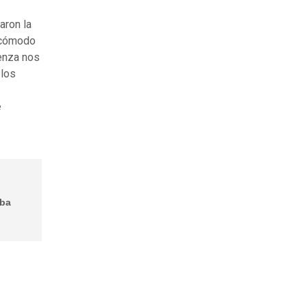
aron la
incómodo
üenza nos
 los
e
aba