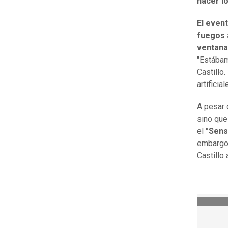
hacer lo
El even
fuegos a
ventana
"Estábam
Castillo
artifici
A pesar d
sino que
el
"Sens
embargo,
Castillo 