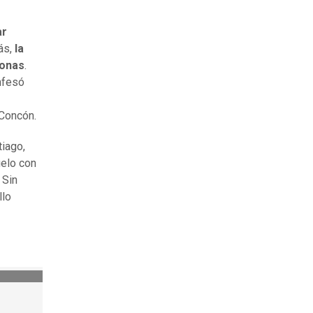
ar
ás,
la
sonas
.
nfesó
 Concón.
tiago,
uelo con
 Sin
llo