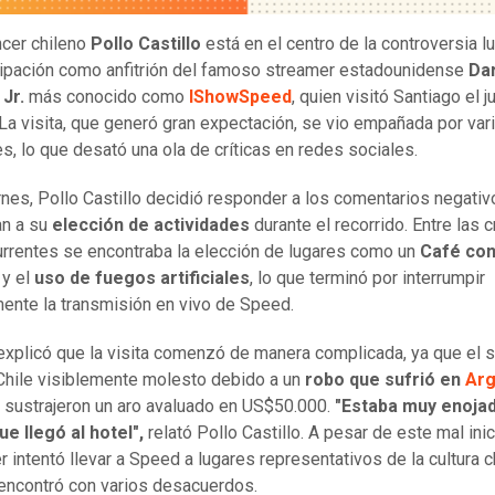
encer chileno
Pollo Castillo
está en el centro de la controversia 
cipación como anfitrión del famoso streamer estadounidense
Da
Jr.
más conocido como
IShowSpeed
, quien visitó Santiago el 
La visita, que generó gran expectación, se vio empañada por var
es, lo que desató una ola de críticas en redes sociales.
rnes, Pollo Castillo decidió responder a los comentarios negati
an a su
elección de actividades
durante el recorrido. Entre las c
rrentes se encontraba la elección de lugares como un
Café co
s
y el
uso de fuegos artificiales
, lo que terminó por interrumpir
ente la transmisión en vivo de Speed.
 explicó que la visita comenzó de manera complicada, ya que el 
 Chile visiblemente molesto debido a un
robo que sufrió en
Arg
 sustrajeron un aro avaluado en US$50.000.
"Estaba muy enoja
e llegó al hotel",
relató Pollo Castillo. A pesar de este mal inici
r intentó llevar a Speed a lugares representativos de la cultura c
encontró con varios desacuerdos.