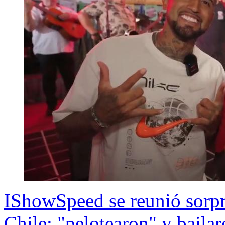
IShowSpeed se reunió sorpr
Chile: "pelotearon" y baila