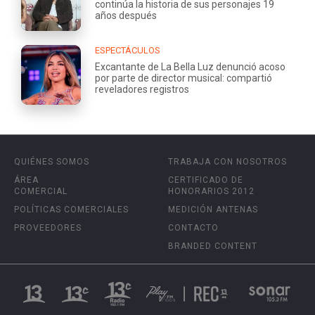
continúa la historia de sus personajes 19
años después
ESPECTÁCULOS
Excantante de La Bella Luz denunció acoso
por parte de director musical: compartió
reveladores registros
QUIÉNES SOMOS
TRABAJA CON NOSOTROS
ÁREA
CERTIFICADO DE
COMERCIAL
HONORARIOS 2012
POLÍTICAS COMERCIALES
MEDICIÓN ANTENAS
PROVEEDORES
CONTACTO
BRANDED CONTENT