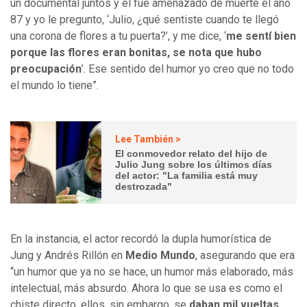
un documental juntos y él fue amenazado de muerte el año
87 y yo le pregunto, ‘Julio, ¿qué sentiste cuando te llegó
una corona de flores a tu puerta?’, y me dice, ‘
me sentí bien
porque las flores eran bonitas, se nota que hubo
preocupación
’. Ese sentido del humor yo creo que no todo
el mundo lo tiene”.
Lee También >
El conmovedor relato del hijo de
Julio Jung sobre los últimos días
del actor: "La familia está muy
destrozada"
En la instancia, el actor recordó la dupla humorística de
Jung y Andrés Rillón en
Medio Mundo
, asegurando que era
“un humor que ya no se hace, un humor más elaborado, más
intelectual, más absurdo. Ahora lo que se usa es como el
chiste directo, ellos, sin embargo, se
daban mil vueltas