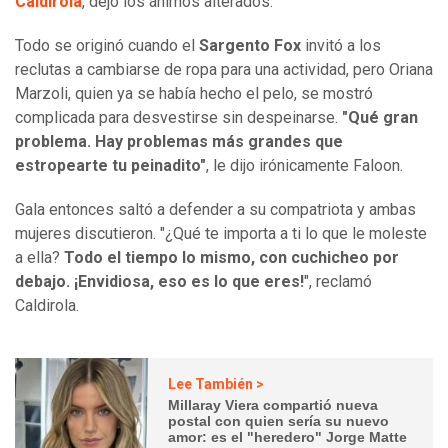
Caldirola
, dejó los ánimos alterados.
Todo se originó cuando el
Sargento Fox
invitó a los
reclutas a cambiarse de ropa para una actividad, pero Oriana
Marzoli, quien ya se había hecho el pelo, se mostró
complicada para desvestirse sin despeinarse.
"Qué gran
problema. Hay problemas más grandes que
estropearte tu peinadito"
, le dijo irónicamente Faloon.
Gala entonces saltó a defender a su compatriota y ambas
mujeres discutieron. "¿Qué te importa a ti lo que le moleste
a ella?
Todo el tiempo lo mismo, con cuchicheo por
debajo. ¡Envidiosa, eso es lo que eres!
", reclamó
Caldirola.
Lee También >
Millaray Viera compartió nueva
postal con quien sería su nuevo
amor: es el "heredero" Jorge Matte