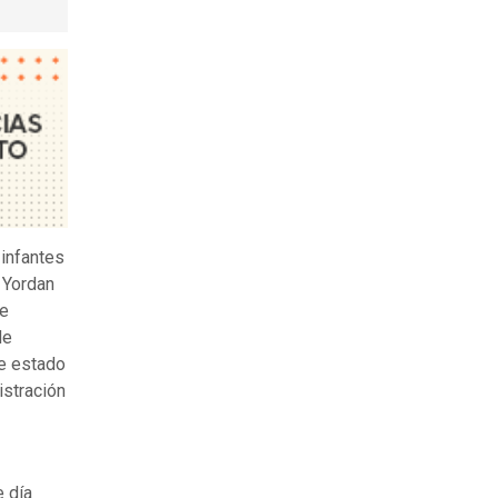
 infantes
 Yordan
de
de
e estado
istración
 día