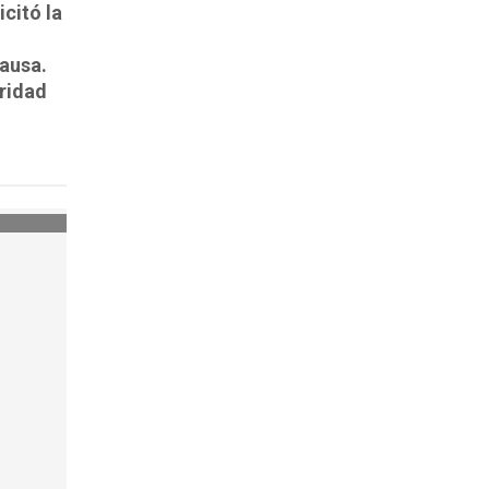
icitó la
ausa.
uridad