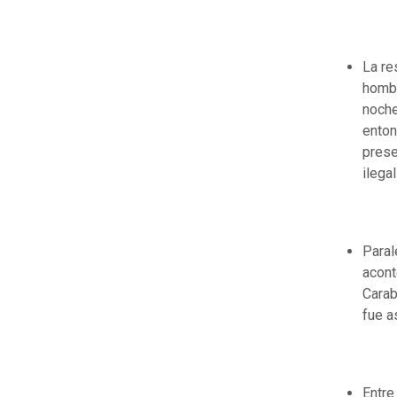
La re
hombr
noche
enton
pres
ilega
Paral
acont
Carab
fue a
Entre