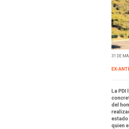
31 DE MA
EX-ANT
La PDI 
concre
del hom
realiza
estado 
quien 