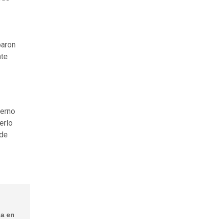
paron
nte
ierno
erlo
 de
da en