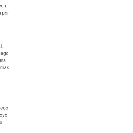
con
a por
l,
uego
una
armas
uego
poyo
a