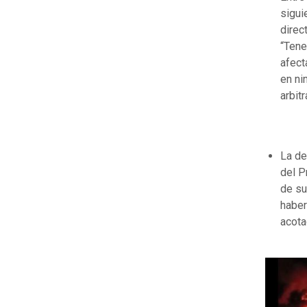
sigui
direc
“Tene
afect
en ni
arbit
La de
del P
de su
haber
acota