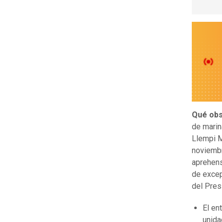
Qué obs
de marin
Llempi M
noviembr
aprehens
de excep
del Pres
El en
unida