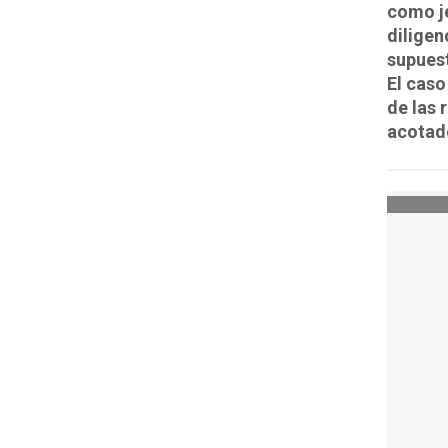
como je
diligen
supuest
El caso
de las 
acotad