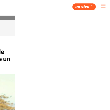
☰
de
e un