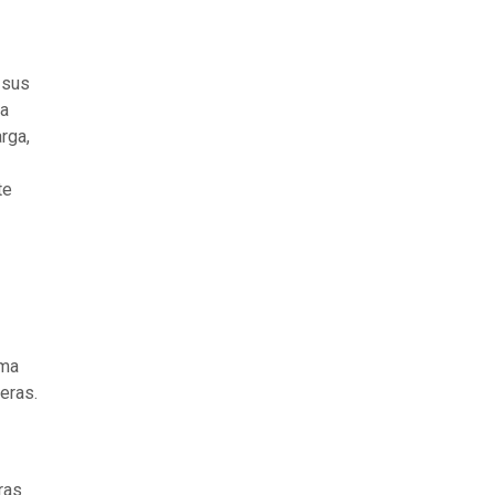
 sus
sa
arga,
te
ima
eras.
ras