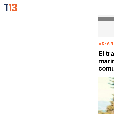
EX-A
El tr
mari
comu