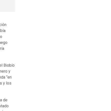
ción
abía
mo
fuego
ría
el Biobío
imero y
nda “en
s y los
ma de
stado