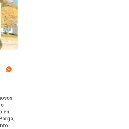
hosos
vo
o en
Parga,
ento