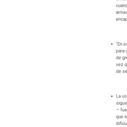
cuand
armas
encap
“En e
para 
de gr
vez q
de se
La vo
sigui
— fue
que e
dificu