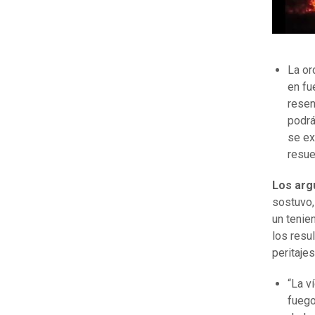
La or
en fu
resen
podrá
se ex
resue
Los arg
sostuvo,
un tenie
los resu
peritajes
“La v
fuego