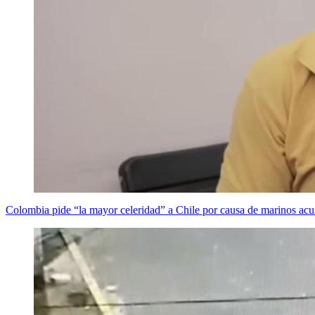
Colombia pide “la mayor celeridad” a Chile por causa de marinos ac