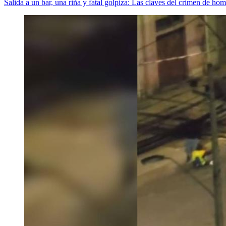
Salida a un bar, una riña y fatal golpiza: Las claves del crimen de h