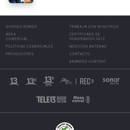
QUIÉNES SOMOS
TRABAJA CON NOSOTROS
ÁREA
CERTIFICADO DE
COMERCIAL
HONORARIOS 2012
POLÍTICAS COMERCIALES
MEDICIÓN ANTENAS
PROVEEDORES
CONTACTO
BRANDED CONTENT