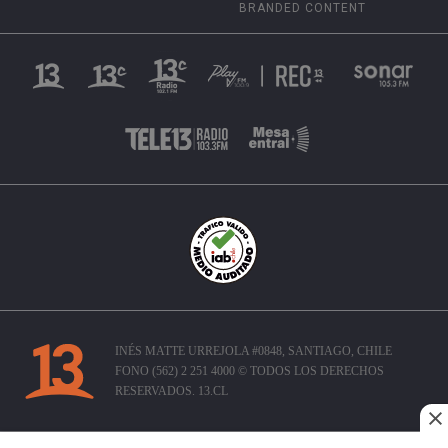
BRANDED CONTENT
INÉS MATTE URREJOLA #0848, SANTIAGO, CHILE
FONO (562) 2 251 4000 © TODOS LOS DERECHOS
RESERVADOS. 13.CL