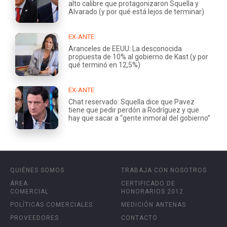
alto calibre que protagonizaron Squella y
Alvarado (y por qué está lejos de terminar)
EX-ANTE
Aranceles de EEUU: La desconocida
propuesta de 10% al gobierno de Kast (y por
qué terminó en 12,5%)
EX-ANTE
Chat reservado: Squella dice que Pavez
tiene que pedir perdón a Rodríguez y que
hay que sacar a “gente inmoral del gobierno”
QUIÉNES SOMOS
TRABAJA CON NOSOTROS
ÁREA
CERTIFICADO DE
COMERCIAL
HONORARIOS 2012
POLÍTICAS COMERCIALES
MEDICIÓN ANTENAS
PROVEEDORES
CONTACTO