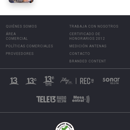
QUIÉNES SOMOS
TRABAJA CON NOSOTROS
ÁREA
CERTIFICADO DE
COMERCIAL
HONORARIOS 2012
POLÍTICAS COMERCIALES
MEDICIÓN ANTENAS
PROVEEDORES
CONTACTO
BRANDED CONTENT