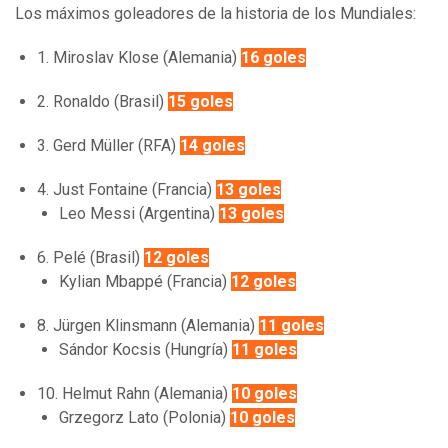
Los máximos goleadores de la historia de los Mundiales:
1. Miroslav Klose (Alemania)
16 goles
2. Ronaldo (Brasil)
15 goles
3. Gerd Müller (RFA)
14 goles
4. Just Fontaine (Francia)
13 goles
Leo Messi (Argentina)
13 goles
6. Pelé (Brasil)
12 goles
Kylian Mbappé (Francia)
12 goles
8. Jürgen Klinsmann (Alemania)
11 goles
Sándor Kocsis (Hungría)
11 goles
10. Helmut Rahn (Alemania)
10 goles
Grzegorz Lato (Polonia)
10 goles