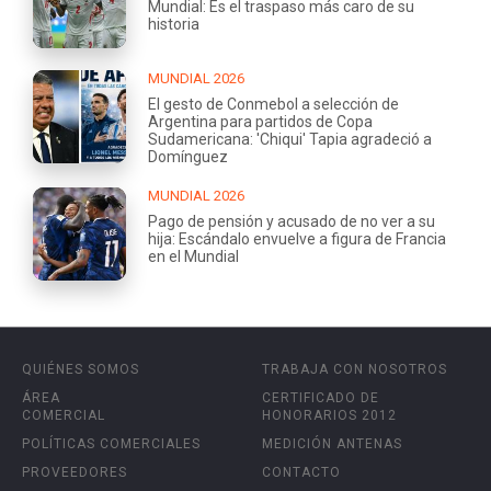
Mundial: Es el traspaso más caro de su
historia
MUNDIAL 2026
El gesto de Conmebol a selección de
Argentina para partidos de Copa
Sudamericana: 'Chiqui' Tapia agradeció a
Domínguez
MUNDIAL 2026
Pago de pensión y acusado de no ver a su
hija: Escándalo envuelve a figura de Francia
en el Mundial
QUIÉNES SOMOS
TRABAJA CON NOSOTROS
ÁREA
CERTIFICADO DE
COMERCIAL
HONORARIOS 2012
POLÍTICAS COMERCIALES
MEDICIÓN ANTENAS
PROVEEDORES
CONTACTO