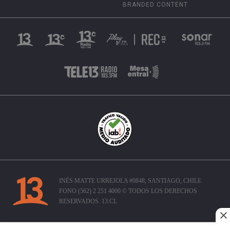
BRANDED CONTENT
INÉS MATTE URREJOLA #0848, SANTIAGO, CHILE
FONO (562) 2 251 4000 © TODOS LOS DERECHOS
RESERVADOS. 13.CL