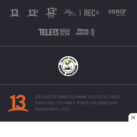
INÉS MATTE URREJOLA #0848, SANTIAGO, CHILE
FONO (562) 2 251 4000 © TODOS LOS DERECHOS
RESERVADOS. 13.CL