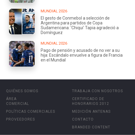
MUNDIAL 2026
El gesto de Conmebol a selección de
Argentina para partidos de Copa
Sudamericana: 'Chiqui' Tapia agradeció a
Domínguez
MUNDIAL 2026
Pago de pensión y acusado de no ver a su
hija: Escándalo envuelve a figura de Francia
en el Mundial
QUIÉNES SOMOS
TRABAJA CON NOSOTROS
ÁREA
CERTIFICADO DE
COMERCIAL
HONORARIOS 2012
POLÍTICAS COMERCIALES
MEDICIÓN ANTENAS
PROVEEDORES
CONTACTO
BRANDED CONTENT