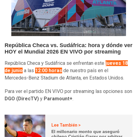
República Checa vs. Sudáfrica: hora y dónde ver
HOY el Mundial 2026 EN VIVO por streaming
República Checa y Sudáfrica se enfrentan este
jueves 18
de junio
a las
12:00 horas
de nuestro país en el
Mercedes-Benz Stadium de Atlanta, en Estados Unidos.
Para ver el partido EN VIVO por streaming las opciones son
DGO (DirecTV)
y
Paramount+
.
Lee También >
El millonario monto que aseguró
chileno Cristián Garay por arbitrar