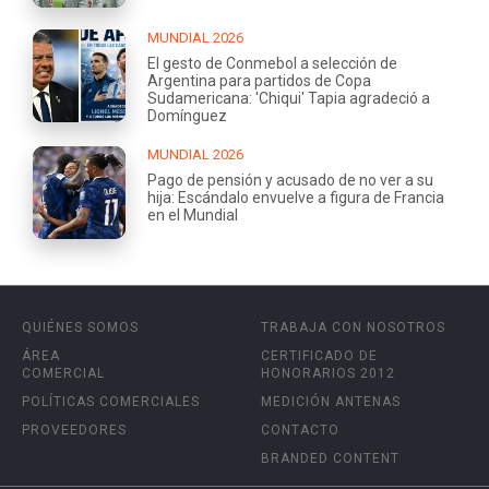
MUNDIAL 2026
El gesto de Conmebol a selección de
Argentina para partidos de Copa
Sudamericana: 'Chiqui' Tapia agradeció a
Domínguez
MUNDIAL 2026
Pago de pensión y acusado de no ver a su
hija: Escándalo envuelve a figura de Francia
en el Mundial
QUIÉNES SOMOS
TRABAJA CON NOSOTROS
ÁREA
CERTIFICADO DE
COMERCIAL
HONORARIOS 2012
POLÍTICAS COMERCIALES
MEDICIÓN ANTENAS
PROVEEDORES
CONTACTO
BRANDED CONTENT