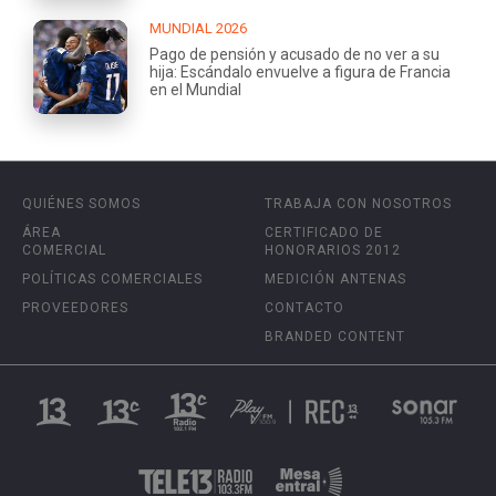
MUNDIAL 2026
Pago de pensión y acusado de no ver a su
hija: Escándalo envuelve a figura de Francia
en el Mundial
QUIÉNES SOMOS
TRABAJA CON NOSOTROS
ÁREA
CERTIFICADO DE
COMERCIAL
HONORARIOS 2012
POLÍTICAS COMERCIALES
MEDICIÓN ANTENAS
PROVEEDORES
CONTACTO
BRANDED CONTENT