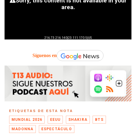
Síguenos en
ETIQUETAS DE ESTA NOTA
MUNDIAL 2026
EEUU
SHAKIRA
BTS
MADONNA
ESPECTÁCULO