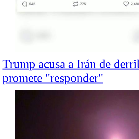
Trump acusa a Irán de derr
promete "responder"