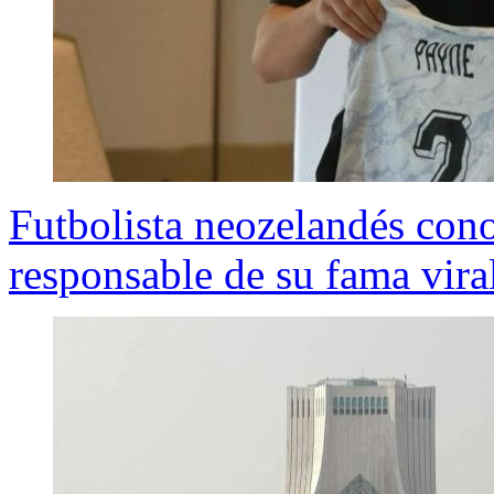
Futbolista neozelandés cono
responsable de su fama vira