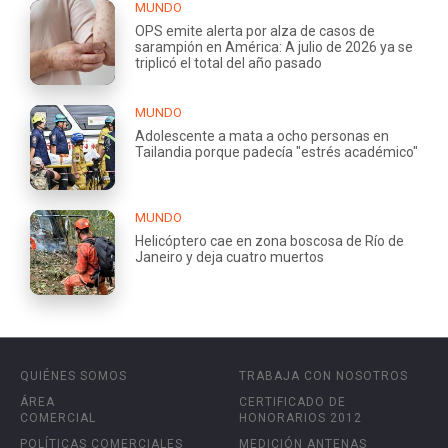
MUNDO
OPS emite alerta por alza de casos de
sarampión en América: A julio de 2026 ya se
triplicó el total del año pasado
MUNDO
Adolescente a mata a ocho personas en
Tailandia porque padecía "estrés académico"
MUNDO
Helicóptero cae en zona boscosa de Río de
Janeiro y deja cuatro muertos
QUIÉNES SOMOS
TRABAJA CON NOSOTROS
ÁREA
CERTIFICADO DE
COMERCIAL
HONORARIOS 2012
POLÍTICAS COMERCIALES
MEDICIÓN ANTENAS