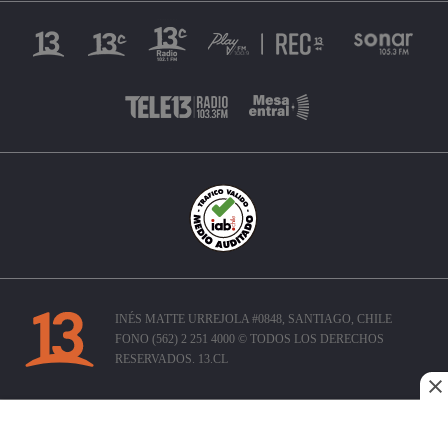
INÉS MATTE URREJOLA #0848, SANTIAGO, CHILE
FONO (562) 2 251 4000 © TODOS LOS DERECHOS
RESERVADOS. 13.CL