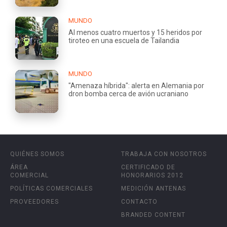
MUNDO
Al menos cuatro muertos y 15 heridos por
tiroteo en una escuela de Tailandia
MUNDO
"Amenaza híbrida": alerta en Alemania por
dron bomba cerca de avión ucraniano
QUIÉNES SOMOS
TRABAJA CON NOSOTROS
ÁREA
CERTIFICADO DE
COMERCIAL
HONORARIOS 2012
POLÍTICAS COMERCIALES
MEDICIÓN ANTENAS
PROVEEDORES
CONTACTO
BRANDED CONTENT