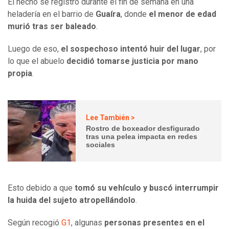
El hecho se registró durante el fin de semana en una
heladería en el barrio de
Guaíra
, donde
el menor de edad
murió tras ser baleado
.
Luego de eso,
el sospechoso intentó huir del lugar
, por
lo que el abuelo
decidió tomarse justicia por mano
propia
.
Lee También >
Rostro de boxeador desfigurado
tras una pelea impacta en redes
sociales
Esto debido a que
tomó su vehículo y buscó interrumpir
la huida del sujeto atropellándolo
.
Según recogió
G1
, algunas
personas presentes en el