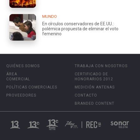
MUNDO
En círculos conservadores de EE.UU.:
polémica propuesta de eliminar el voto
femenino
QUIÉNES SOMOS
TRABAJA CON NOSOTROS
ÁREA
CERTIFICADO DE
COMERCIAL
HONORARIOS 2012
POLÍTICAS COMERCIALES
MEDICIÓN ANTENAS
PROVEEDORES
CONTACTO
BRANDED CONTENT