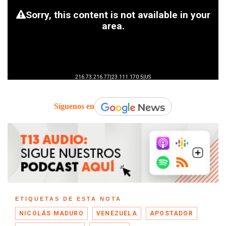
Síguenos en
ETIQUETAS DE ESTA NOTA
NICOLÁS MADURO
VENEZUELA
APOSTADOR