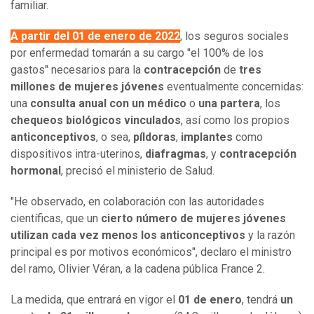
familiar.
A partir del 01 de enero de 2022
, los seguros sociales
por enfermedad tomarán a su cargo "el 100% de los
gastos" necesarios para la
contracepción
de
tres
millones de mujeres jóvenes
eventualmente concernidas:
una
consulta anual con un médico
o
una partera
, los
chequeos biológicos vinculados
, así como los propios
anticonceptivos
, o sea,
píldoras
,
implantes
como
dispositivos intra-uterinos,
diafragmas
, y
contracepción
hormonal
, precisó el ministerio de Salud.
"He observado, en colaboración con las autoridades
científicas, que un
cierto número de mujeres jóvenes
utilizan cada vez menos los anticonceptivos
y la razón
principal es por motivos económicos", declaro el ministro
del ramo, Olivier Véran, a la cadena pública France 2.
La medida, que entrará en vigor el
01 de enero
, tendrá
un