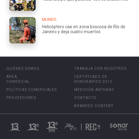
MUNDO
Helicóptero cae en zona boscosa de Río de
Janeiro y deja cuatro muertos
QUIÉNES SOMOS
TRABAJA CON NOSOTROS
ÁREA
CERTIFICADO DE
COMERCIAL
HONORARIOS 2012
POLÍTICAS COMERCIALES
MEDICIÓN ANTENAS
PROVEEDORES
CONTACTO
BRANDED CONTENT