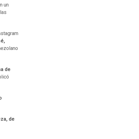
n un
las
Instagram
sé,
nezolano
na de
blicó
o
za, de