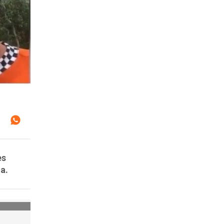
es
a.