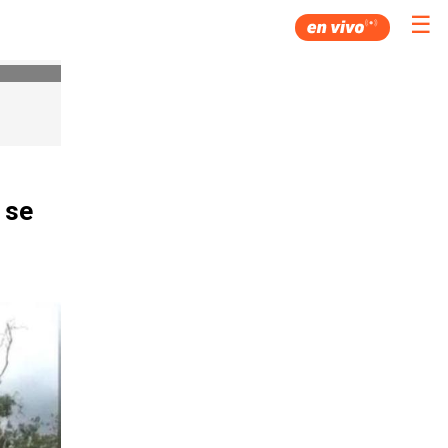
☰
 se