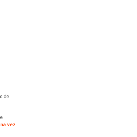
as de
te
una vez