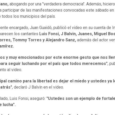
ano,
abogando por una "verdadera democracia". Además, hiciero
a participar de las manifestaciones convocadas este sábado en 
e todos los municipios del país.
dente encargado, Juan Guaidó, publicó el video en su cuenta de 
arecen los cantantes
Luis Fonsi, J Balvin, Juanes, Miguel Bo
orres, Tommy Torres y Alejandro Sanz,
además del actor ve
amírez.
os y muy emocionados por este enorme gesto que nos lle
para seguir luchando por el país que todos merecemos"
, pu
nto al video.
cipal camino para la libertad es dejar el miedo y ustedes ya l
 atrás"
, declaró J Balvin en el video.
 lado, Luis Fonsi, aseguró:
"Ustedes son un ejemplo de fortale
e lucha".