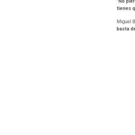
"No pier
tienes q
Miguel B
basta de