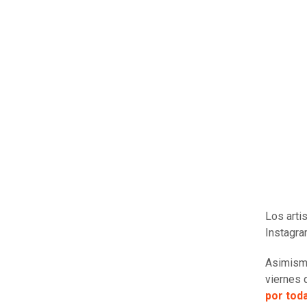
Los arti
Instagra
Asimismo
viernes 
por toda