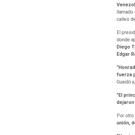
Venezol
llamado 
calles d
El presi
donde ap
Diego T
Edgar R
"Honrad
fuerza 
Guaidó ju
"El prin
dejaron
Por otro
unión, d