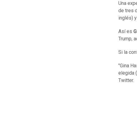
Una expe
de tres 
inglés) 
Así es
G
Trump, a
Si la co
"Gina Ha
elegida (
Twitter.