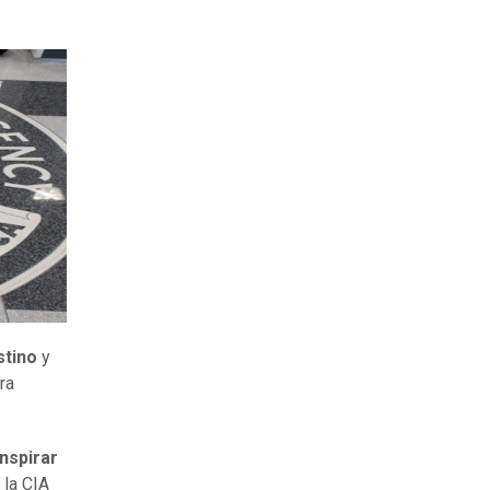
stino
y
ra
nspirar
 la CIA