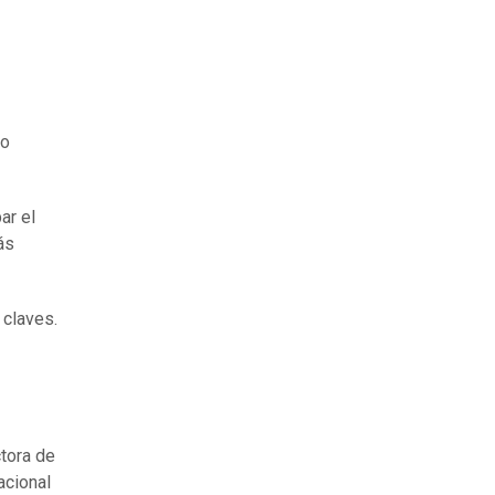
to
ar el
ás
 claves.
tora de
acional