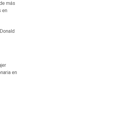
a de más
s en
 Donald
jer
onaria en