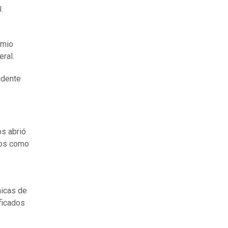
.
emio
eral.
idente
s abrió
dos como
nicas de
ficados