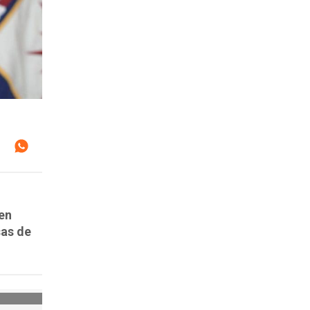
 en
sas de