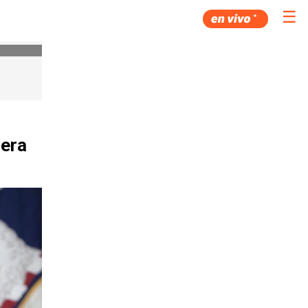
☰
mera