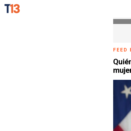
FEED 
Quién
mujer