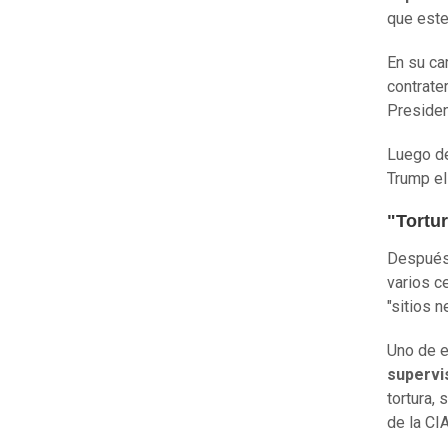
que este
En su ca
contrater
Presiden
Luego de
Trump el
"Tortu
Después 
varios c
"sitios n
Uno de e
supervi
tortura,
de la CIA