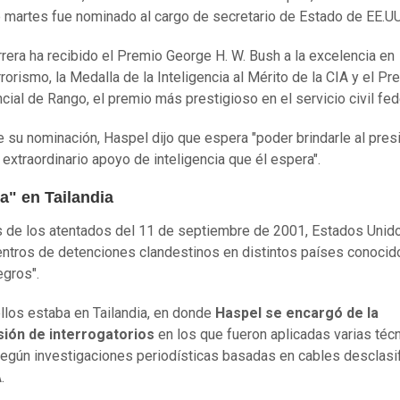
 martes fue nominado al cargo de secretario de Estado de EE.UU
rrera ha recibido el Premio George H. W. Bush a la excelencia en
rorismo, la Medalla de la Inteligencia al Mérito de la CIA y el Pr
cial de Rango, el premio más prestigioso en el servicio civil fed
 su nominación, Haspel dijo que espera "poder brindarle al pres
 extraordinario apoyo de inteligencia que él espera".
ra"
en Tailandia
de los atentados del 11 de septiembre de 2001, Estados Unido
entros de detenciones clandestinos en distintos países conoci
egros".
llos estaba en Tailandia, en donde
Haspel se encargó de la
sión de interrogatorios
en los que fueron aplicadas varias téc
 según investigaciones periodísticas basadas en cables desclasi
.