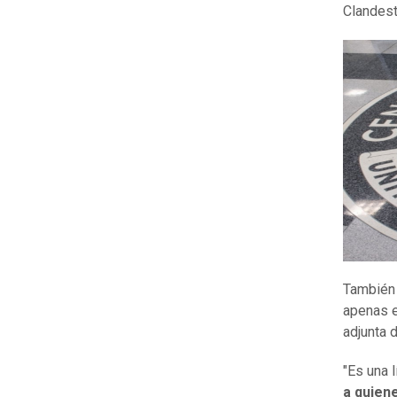
Clandest
También 
apenas e
adjunta d
"Es una 
a quien