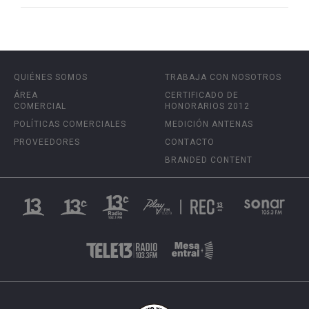
QUIÉNES SOMOS
TRABAJA CON NOSOTROS
ÁREA
CERTIFICADO DE
COMERCIAL
HONORARIOS 2012
POLÍTICAS COMERCIALES
MEDICIÓN ANTENAS
PROVEEDORES
CONTACTO
BRANDED CONTENT