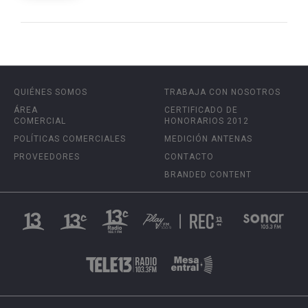
QUIÉNES SOMOS
TRABAJA CON NOSOTROS
ÁREA
CERTIFICADO DE
COMERCIAL
HONORARIOS 2012
POLÍTICAS COMERCIALES
MEDICIÓN ANTENAS
PROVEEDORES
CONTACTO
BRANDED CONTENT