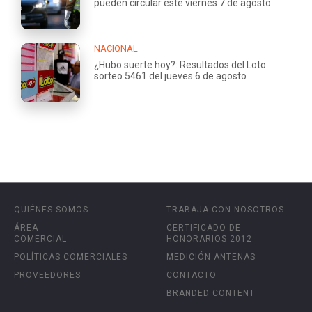
pueden circular este viernes 7 de agosto
NACIONAL
¿Hubo suerte hoy?: Resultados del Loto
sorteo 5461 del jueves 6 de agosto
QUIÉNES SOMOS
TRABAJA CON NOSOTROS
ÁREA
CERTIFICADO DE
COMERCIAL
HONORARIOS 2012
POLÍTICAS COMERCIALES
MEDICIÓN ANTENAS
PROVEEDORES
CONTACTO
BRANDED CONTENT