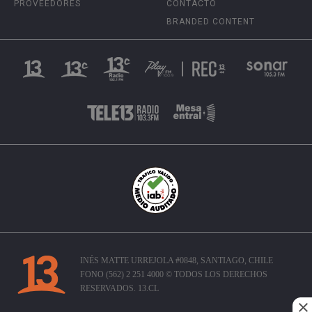
PROVEEDORES
CONTACTO
BRANDED CONTENT
INÉS MATTE URREJOLA #0848, SANTIAGO, CHILE
FONO (562) 2 251 4000 © TODOS LOS DERECHOS
RESERVADOS. 13.CL