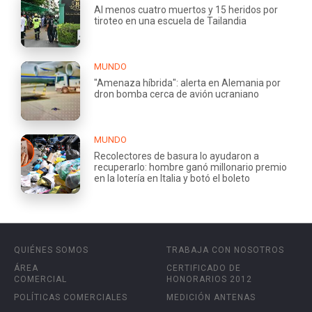
Al menos cuatro muertos y 15 heridos por
tiroteo en una escuela de Tailandia
MUNDO
"Amenaza híbrida": alerta en Alemania por
dron bomba cerca de avión ucraniano
MUNDO
Recolectores de basura lo ayudaron a
recuperarlo: hombre ganó millonario premio
en la lotería en Italia y botó el boleto
QUIÉNES SOMOS
TRABAJA CON NOSOTROS
ÁREA
CERTIFICADO DE
COMERCIAL
HONORARIOS 2012
POLÍTICAS COMERCIALES
MEDICIÓN ANTENAS