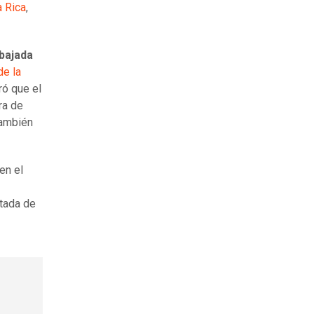
 Rica
,
mbajada
de la
ró que el
ra de
también
en el
itada de