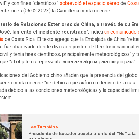
vil" y con fines "científicos"
sobrevoló el espacio aéreo
de
Costa
este lunes (06.02.2023) la Cancillería costarricense.
sterio de Relaciones Exteriores de China, a través de su E
José, lamentó el incidente registrado"
, indica
un comunicado 
ía
de Costa Rica. El texto agrega que la Embajada de China "reite
e fue observado desde diversos puntos del territorio nacional e
 civil y tenía fines científicos, principalmente meteorológicos" y 
que "el objeto no representó amenaza alguna para ningún país".
icaciones del Gobierno chino añaden que la presencia del globo 
aéreo costarricense "se debió a que sufrió un desvío de la ruta
da debido a las condiciones meteorológicas y la capacidad lim
ción".
Lee También >
Presidente de Ecuador acepta triunfo del “No” a la
extradición