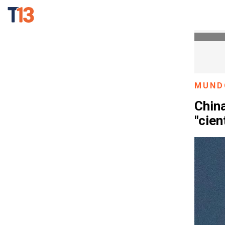
MUND
China
"cien