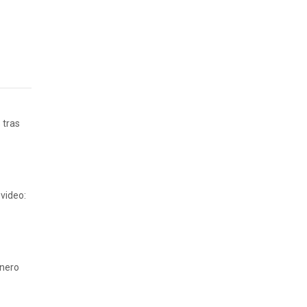
 tras
video:
inero