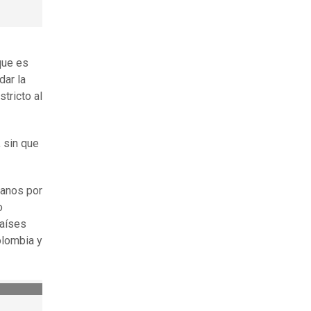
que es
dar la
tricto al
 sin que
canos por
o
países
olombia y