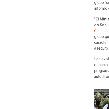
globo "ci
informó 
"El Mini
en San 
Canciller
globo qu
carácter
aseguró 
Las expl
espacio 
programa
autodirec