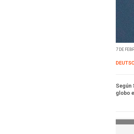
7 DE FEB
DEUTSC
Según S
globo e