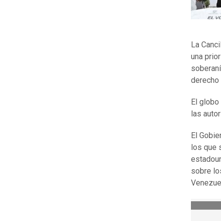
La Canci
una prio
soberaní
derecho i
El globo
las auto
El Gobie
los que 
estadoun
sobre lo
Venezuel