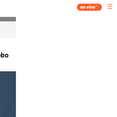
☰
obo