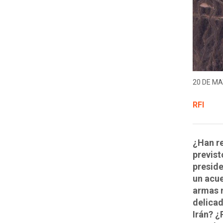
20 DE MA
RFI
¿Han re
previst
preside
un acue
armas n
delica
Irán? 