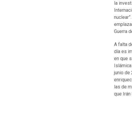
la inves
Internaci
nuclear”
emplazam
Guerra d
A falta 
día es i
en que s
Islámica
junio de
enriquec
las de mi
que Irán