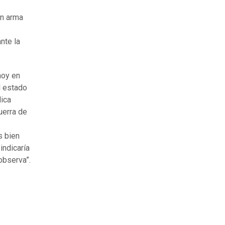
un arma
nte la
hoy en
l estado
lica
uerra de
s bien
indicaría
observa”.