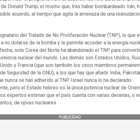
de Donald Trump, el mismo que, tras haber bombardeado Irán, h
sible acuerdo, al tiempo que agita la amenaza de una reanudació
signatario del Tratado de No Proliferación Nuclear (TNP), lo que e
 a no dotarse de la bomba y le permite acceder a la energía nuclea
 fecha, solo Corea del Norte ha abandonado el TNP para converti
otencia nuclear del mundo. Las demás son Estados Unidos, Rusi
 Unido y Francia (que son también los cinco miembros permanen
de Seguridad de la ONU), a los que hay que añadir India, Pakistá
que nunca se han adherido al TNP. Israel nunca lo ha declarado
ente, pero el Estado hebreo es la única potencia nuclear de Orien
os expertos estiman que el país cuenta con varias decenas, o i
entos, de ojivas nucleares.
PUBLICIDAD