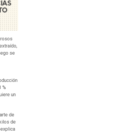
merosos
extraído,
luego se
roducción
3 %
uiere un
arte de
kilos de
 explica