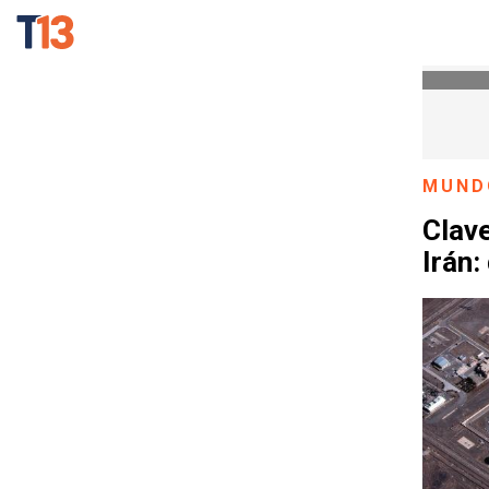
MUND
Clav
Irán: