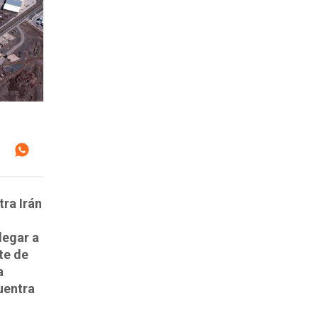
ra Irán
legar a
te de
a
uentra