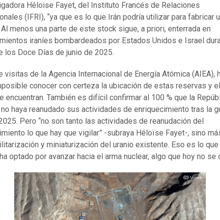
tigadora Héloise Fayet, del Instituto Francés de Relaciones
onales (IFRI), “ya que es lo que Irán podría utilizar para fabricar 
. Al menos una parte de este stock sigue, a priori, enterrada en
ientos iraníes bombardeados por Estados Unidos e Israel dura
e los Doce Días de junio de 2025.
de visitas de la Agencia Internacional de Energía Atómica (AIEA), 
mposible conocer con certeza la ubicación de estas reservas y e
e encuentran. También es difícil confirmar al 100 % que la Repúb
 no haya reanudado sus actividades de enriquecimiento tras la g
 2025. Pero “no son tanto las actividades de reanudación del
imiento lo que hay que vigilar” -subraya Héloïse Fayet-, sino má
litarización y miniaturización del uranio existente. Eso es lo que 
 ha optado por avanzar hacia el arma nuclear, algo que hoy no se 