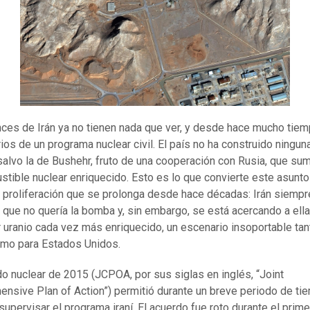
ces de Irán ya no tienen nada que ver, y desde hace mucho tiem
rios de un programa nuclear civil. El país no ha construido ningun
 salvo la de Bushehr, fruto de una cooperación con Rusia, que sum
stible nuclear enriquecido. Esto es lo que convierte este asunto
e proliferación que se prolonga desde hace décadas: Irán siempr
 que no quería la bomba y, sin embargo, se está acercando a ella
 uranio cada vez más enriquecido, un escenario insoportable tan
omo para Estados Unidos.
do nuclear de 2015 (JCPOA, por sus siglas en inglés, “Joint
nsive Plan of Action”) permitió durante un breve periodo de ti
 supervisar el programa iraní. El acuerdo fue roto durante el prime