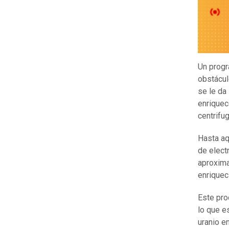
Un progr
obstáculo
se le da
enriquec
centrifu
Hasta aq
de elect
aproxima
enriquec
Este pro
lo que e
uranio e