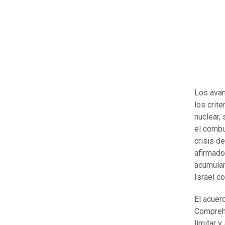
Los avan
los crite
nuclear,
el combu
crisis d
afirmado
acumular
Israel c
El acuer
Comprehe
limitar y