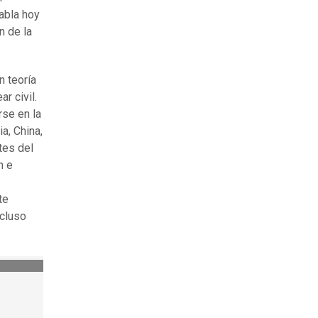
abla hoy
n de la
n teoría
r civil.
rse en la
a, China,
tes del
n e
te
ncluso