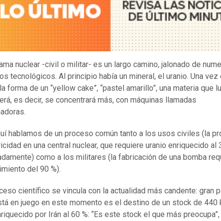
ama nuclear -civil o militar- es un largo camino, jalonado de nu
s tecnológicos. Al principio había un mineral, el uranio. Una vez 
 la forma de un “yellow cake”, “pastel amarillo”, una materia que 
erá, es decir, se concentrará más, con máquinas llamadas
gadoras.
uí hablamos de un proceso común tanto a los usos civiles (la p
ricidad en una central nuclear, que requiere uranio enriquecido al 
damente) como a los militares (la fabricación de una bomba req
imiento del 90 %).
ceso científico se vincula con la actualidad más candente: gran p
stá en juego en este momento es el destino de un stock de 440 
nriquecido por Irán al 60 %: “Es este stock el que más preocupa”,