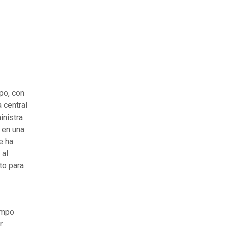
po, con
a central
inistra
 en una
e ha
 al
to para
empo
r