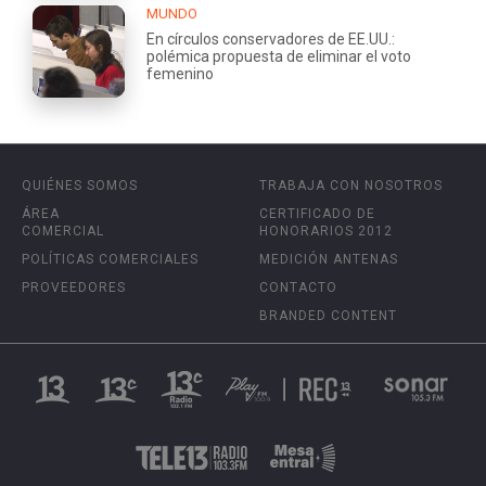
MUNDO
En círculos conservadores de EE.UU.:
polémica propuesta de eliminar el voto
femenino
QUIÉNES SOMOS
TRABAJA CON NOSOTROS
ÁREA
CERTIFICADO DE
COMERCIAL
HONORARIOS 2012
POLÍTICAS COMERCIALES
MEDICIÓN ANTENAS
PROVEEDORES
CONTACTO
BRANDED CONTENT