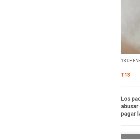
13 DE EN
T13
Los pad
abusar 
pagar l