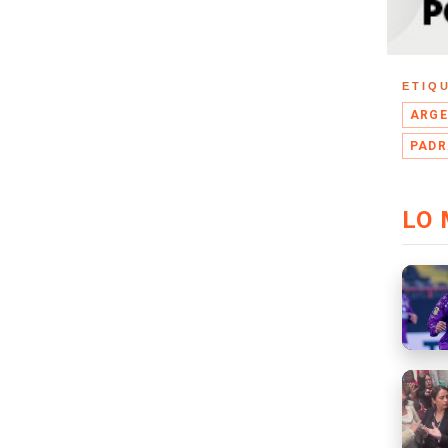
ETIQ
ARGE
PADR
LO 