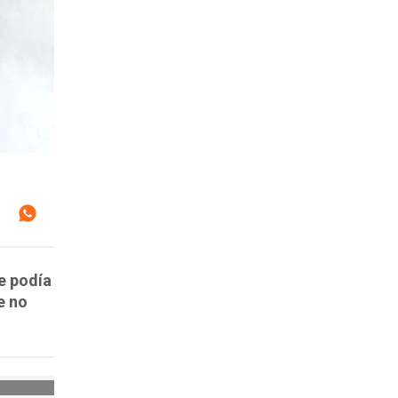
e podía
e no