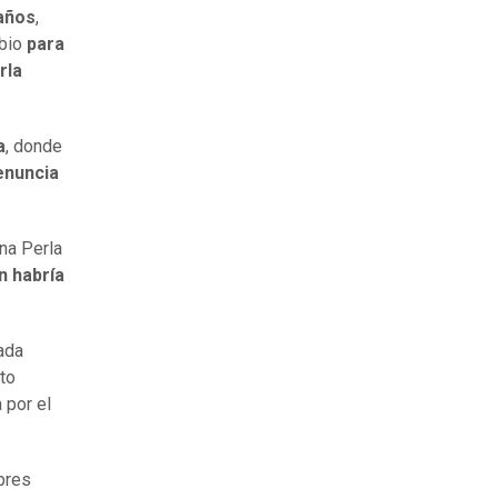
 años
,
bio
para
rla
a
, donde
enuncia
na Perla
n habría
ada
nto
 por el
bres