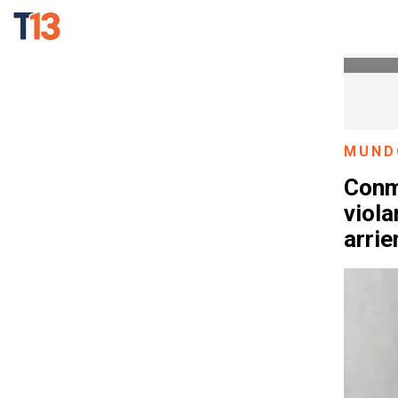
MUND
Conm
viola
arri