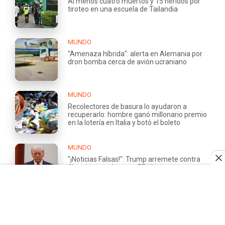
Al menos cuatro muertos y 15 heridos por
tiroteo en una escuela de Tailandia
MUNDO
"Amenaza híbrida": alerta en Alemania por
dron bomba cerca de avión ucraniano
MUNDO
Recolectores de basura lo ayudaron a
recuperarlo: hombre ganó millonario premio
en la lotería en Italia y botó el boleto
MUNDO
"¡Noticias Falsas!": Trump arremete contra
filtraciones sobre que EE.UU tiene escasez
de municiones