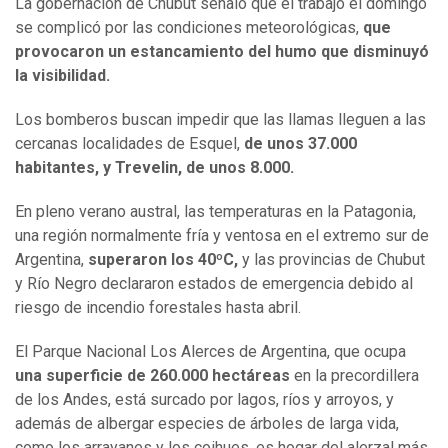
La gobernación de Chubut señaló que el trabajo el domingo
se complicó por las condiciones meteorológicas,
que
provocaron un estancamiento del humo que disminuyó
la visibilidad.
Los bomberos buscan impedir que las llamas lleguen a las
cercanas localidades de Esquel,
de unos 37.000
habitantes, y Trevelin, de unos 8.000.
En pleno verano austral, las temperaturas en la Patagonia,
una región normalmente fría y ventosa en el extremo sur de
Argentina,
superaron los 40ºC,
y las provincias de Chubut
y Río Negro declararon estados de emergencia debido al
riesgo de incendio forestales hasta abril.
El Parque Nacional Los Alerces de Argentina, que ocupa
una superficie de 260.000 hectáreas
en la precordillera
de los Andes, está surcado por lagos, ríos y arroyos, y
además de albergar especies de árboles de larga vida,
como los arrayanes y los coihues, es hogar del alerzal más