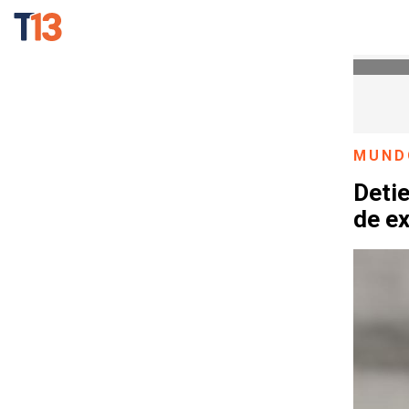
MUND
Deti
de e