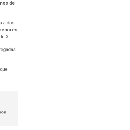
enes de
ra a dos
menores
de X.
regadas
 que
aron