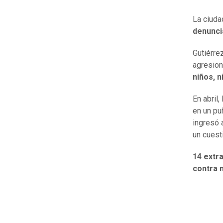
La ciuda
denunci
Gutiérre
agresion
niños, 
En abril,
en un pu
ingresó 
un cuest
14 extr
contra