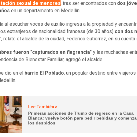
otación sexual de menores
, tras ser encontrados con
dos jóv
 años
en un departamento en Medellín.
cía al escuchar voces de auxilio ingresa a la propiedad y encuent
os extranjeros de nacionalidad francesa (de 30 años)
con dos 
", relató el alcalde de la ciudad, Federico Gutiérrez, en su cuenta 
bres fueron "capturados en flagrancia"
y las muchachas ent
endencia de Bienestar Familiar, agregó el alcalde.
se dio en el
barrio El Poblado
, un popular destino entre viajeros
edellín.
Lee También >
Primeras acciones de Trump de regreso en la Casa
Blanca: vuelve botón para pedir bebidas y comenz
los despidos