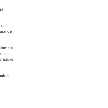
as
s de
xual de
olombia-
se que
berado en
uales