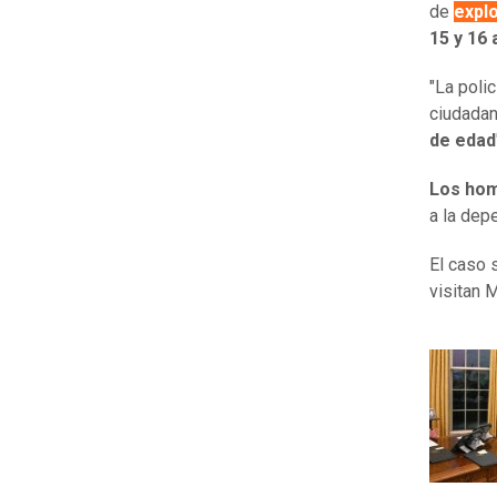
de
expl
15 y 16
"La poli
ciudadan
de edad
Los hom
a la dep
El caso 
visitan M