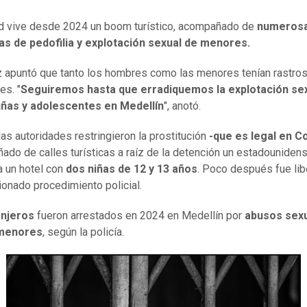
d vive desde 2024 un boom turístico, acompañado de
numeros
as de pedofilia y explotación sexual de menores.
z apuntó que tanto los hombres como las menores tenían rastro
es. "
Seguiremos hasta que erradiquemos la explotación se
niñas y adolescentes en Medellín
", anotó.
 las autoridades restringieron la prostitución
-que es legal en C
ñado de calles turísticas a raíz de la detención un estadouniden
a un hotel con
dos niñas de 12 y 13 años
. Poco después fue li
ionado procedimiento policial.
anjeros
fueron arrestados en 2024 en Medellín por
abusos sex
 menores
, según la policía.