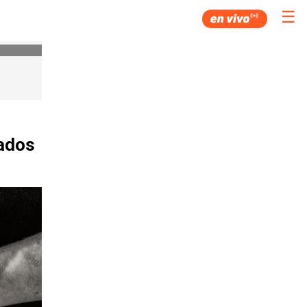
☰
sados