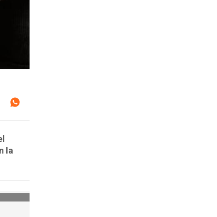
el
n la